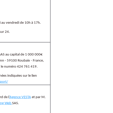
i au vendredi de 10h à 17h.
sur 24.
 SAS au capital de 1 000 000€
ann - 59100 Roubaix -
France,
s le numéro 424 761 419.
nées indiquées sur le lien
port/
ard de
l
’Agence VESTA
et par M.
ing Web
SAS.