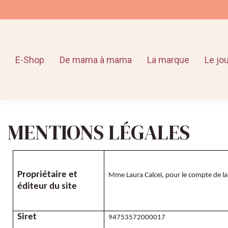
E-Shop
De mama à mama
La marque
Le jo
MENTIONS LÉGALES
Propriétaire et
Mme Laura Calceï, pour le compte de 
éditeur du site
Siret
94753572000017