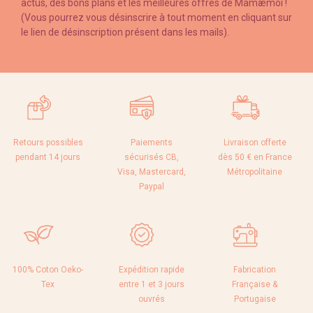
actus, des bons plans et les meilleures offres de Mamæmoi !
(Vous pourrez vous désinscrire à tout moment en cliquant sur
le lien de désinscription présent dans les mails).
Retours possibles
Paiements
Livraison offerte
pendant 14 jours
sécurisés CB,
dès 50 € en France
Visa, Mastercard,
Métropolitaine
Paypal
100% Coton Oeko-
Expédition rapide
Fabrication
Tex
entre 1 et 3 jours
Française &
ouvrés
Portugaise