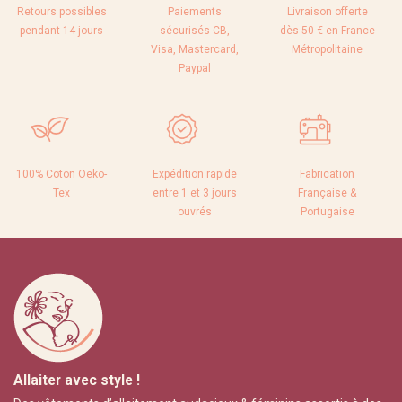
Retours possibles
Paiements
Livraison offerte
pendant 14 jours
sécurisés CB,
dès 50 € en France
Visa, Mastercard,
Métropolitaine
Paypal
100% Coton Oeko-
Expédition rapide
Fabrication
Tex
entre 1 et 3 jours
Française &
ouvrés
Portugaise
Allaiter avec style !