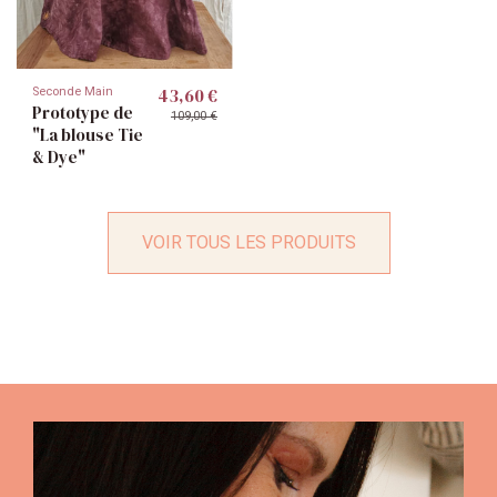
43,60 €
Seconde Main
Prototype de
109,00 €
"La blouse Tie
& Dye"
VOIR TOUS LES PRODUITS